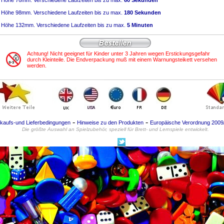
Höhe 76mm. Verschiedene Laufzeiten bis zu max.
60 Sekunden
Höhe 98mm. Verschiedene Laufzeiten bis zu max.
180 Sekunden
Höhe 132mm. Verschiedene Laufzeiten bis zu max.
5 Minuten
Achtung! Nicht geeignet für Kinder unter 3 Jahren wegen Erstickungsgefahr
durch Kleinteile. Die Endverpackung muß mit einem Warnungsteikett versehen
werden.
-
-
kaufs-und Lieferbedingungen
Hinweise zu den Produkten
Europäische Verordnung 200
Die größte Auswahl an Spielzubehör, speziell für Brett- und Lernspiele entwickelt.