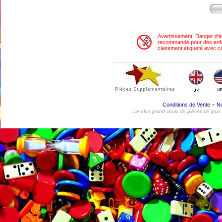
Avertissement! Danger d'é
recommandé pour des enfant
clairement étiqueté avec ce
-
Conditions de Vente
No
Le plus grand choix de pièces de jeux 